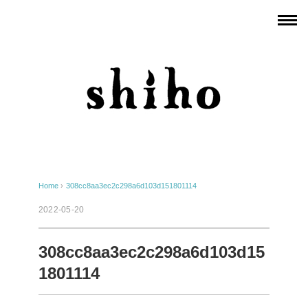
Home
›
308cc8aa3ec2c298a6d103d151801114
2022-05-20
308cc8aa3ec2c298a6d103d15
1801114