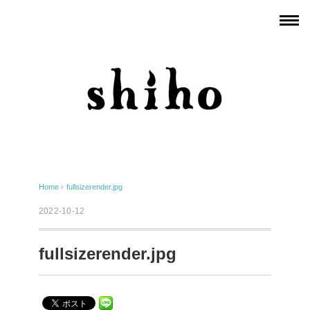
Home
›
fullsizerender.jpg
2022-10-12
fullsizerender.jpg