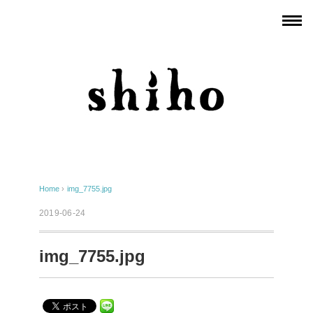
Home
›
img_7755.jpg
2019-06-24
img_7755.jpg