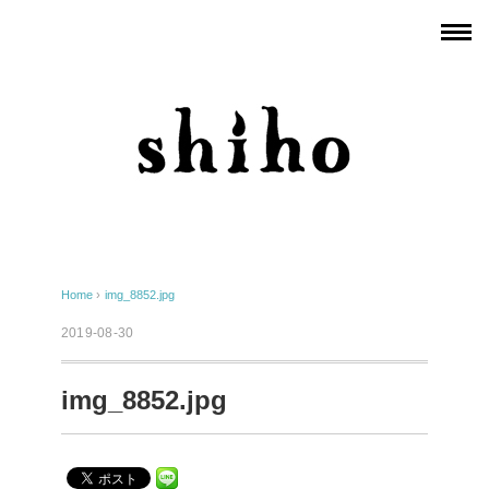
Home
›
img_8852.jpg
2019-08-30
img_8852.jpg