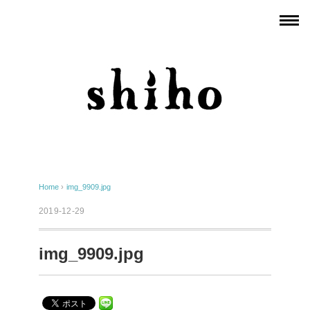
Home
›
img_9909.jpg
2019-12-29
img_9909.jpg