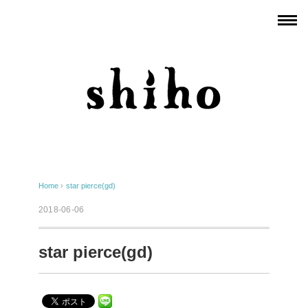
Home
›
star pierce(gd)
2018-06-06
star pierce(gd)